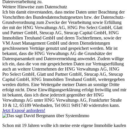
Datenverarbeitung zu.
Weitere Hinweise zum Datenschutz
Ich bin damit einverstanden, dass meine Daten unter Beachtung der
Vorschriften des Bundesdatenschutzgesetzes bzw. der Datenschutz-
Grundverordnung zum Zwecke der Verarbeitung sowie Erfüllung
der mit der HNG Verwaltungs AG, HNG Pro Select GmbH, Glatt
und Partner GmbH, Steucap AG, Steucap Capital GmbH, HNG
Immobilien Treuhand GmbH und deren Tochterfirmen, sowie der
VM Asset Management GmbH und deren Dienstleistungen
geschlossenen Verträge genutzt und gespeichert werden. Mir ist
bekannt, dass die HNG Verwaltungs AG die Grundsätze der
Datensparsamkeit und Datenvermeidung anwendet. Zudem willige
ich ein, dass die von mir gespeicherten Daten zur Vertragserfüllung
auch an weitere Unternehmen der HNG Verwaltungs AG, HNG
Pro Select GmbH, Glatt und Partner GmbH, Steucap AG, Steucap
Capital GmbH, HNG Immobilien Treuhand GmbH, weitergegeben
werden dürfen. Eine Weitergabe meiner Daten an sonstige Dritte
erfolgt nicht. Diese Einwilligungserklärung erfolgt freiwillig und mir
ist bekannt, dass ich diese jederzeit gegenüber der HNG
Verwaltungs AG unter HNG Verwaltungs AG, Frankfurter Straße
10 & 12, 65189 Wiesbaden, Tel 0611 9491740 widerrufen kann.
Jetzt Exposé anfordern!
Schon mit 19 Jahren wollte ich meine erste eigene Immobilie kaufen