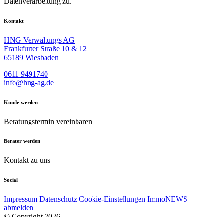
Datenverarbeitung zu.
Kontakt
HNG Verwaltungs AG
Frankfurter Straße 10 & 12
65189 Wiesbaden
0611 9491740
inf
o@hn
g-ag.de
Kunde werden
Beratungstermin vereinbaren
Berater werden
Kontakt zu uns
Social
Impressum
Datenschutz
Cookie-Einstellungen
ImmoNEWS
abmelden
© Copyright 2026